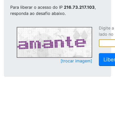
Para liberar o acesso
do IP
216.73.217.103
,
responda ao desafio abaixo.
Digite 
lado no
[trocar imagem]